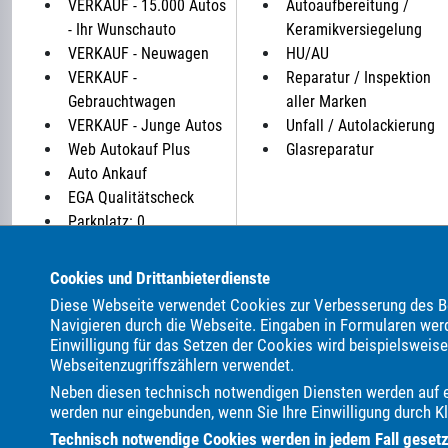
VERKAUF - 15.000 Autos
Autoaufbereitung /
- Ihr Wunschauto
Keramikversiegelung
VERKAUF - Neuwagen
HU/AU
VERKAUF -
Reparatur / Inspektion
Gebrauchtwagen
aller Marken
VERKAUF - Junge Autos
Unfall / Autolackierung
Web Autokauf Plus
Glasreparatur
Auto Ankauf
EGA Qualitätscheck
Parkplatz: 0
Cookies und Drittanbieterdienste
ALLE MARKEN BEI UNS IM AUTOHANDEL:
Diese Webseite verwendet Cookies zur Verbesserung des Be
Als Autohändler bieten wir Ihnen in unserem Automarkt Ge
Navigieren durch die Webseite. Eingaben in Formularen wer
Einwilligung für das Setzen der Cookies wird beispielsweis
ALPINA
Abarth
Adria
Aixam
Alfa Romeo
Audi
Webseitenzugriffszählern verwendet.
Cupra
DAF
DFSK
DS Automobiles
Dacia
Dehle
Neben diesen technisch notwendigen Diensten werden auf ei
Harley-Davidson
Hobby
Honda
Hyundai
Infiniti
I
werden nur eingebunden, wenn Sie Ihre Einwilligung durch Kl
Maserati
Maxus
Mazda
Mercedes-Benz
Mitsubishi
Technisch notwendige Cookies werden in jedem Fall gesetzt,
Skoda
Smart
Ssangyong
Subaru
Suzuki
TEC
Te