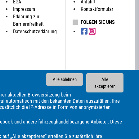
EGA
Anfahrt
Impressum
Kontaktformular
Erklärung zur
FOLGEN SIE UNS
Barrierefreiheit
Datenschutzerklärung
Alle ablehnen
Alle
akzeptieren
rer aktuellen Browsersitzung beim
ruf automatisch mit den bekannten Daten auszufüllen. Ihre
 zusätzlich die IP-Adresse in Form von anonymisierten
Carthago
Chausson
Chevrolet
Citroën
Corvette
rd
GWM
Genesis
HYMER / ERIBA / HYMERCAR
Facebook und andere fahrzeughandelbezogene Anbieter. Diese
 Rover
Lexus
MAN
MF
MG
MINI
Malibu
estar
Porsche
Pössl
Renault
Royal Alloy
Seat
 auf „Alle akzeptieren" erteilen Sie zusätzlich Ihre