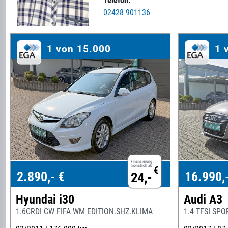
Telefon:
02428 901136
1 von 15.000
1 
Finanzierung
monatlich ab
€
2.890,- €
16.990,
24,-
Hyundai i30
Audi A3
1.6CRDI CW FIFA WM EDITION.SHZ.KLIMA
1.4 TFSI SP