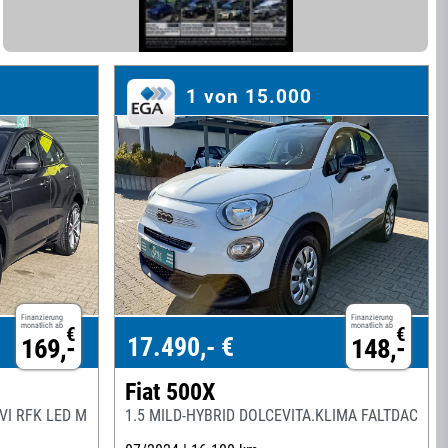
1 von 15.000
Finanzierung
Finanzierung
monatlich ab
monatlich ab
€
€
17.490,- €
169,-
148,-
Fiat 500X
VI RFK LED MERIDIAN
1.5 MILD-HYBRID DOLCEVITA.KLIMA FALTDACH