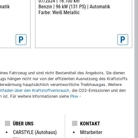
07/2024 |
16.100 km
matik
Benzin |
96 kW (131 PS) |
Automatik
Farbe: Weiß Metallic
P
P
nes Fahrzeug und sind nicht Bestandteil des Angebots. Sie dienen
gs hängen nicht nur von der effizienten Ausnutzung des Kraftstoffs
rderwärmung hauptsächlich verantwortliche Treibhausgas. Weitere
eitfaden über den Kraftstoffverbrauch
, die CO2-Emissionen und den
ch ist. Für weitere Informationen siehe
Pkw -
ÜBER UNS
KONTAKT
CARSTYLE (Autohaus)
Mitarbeiter