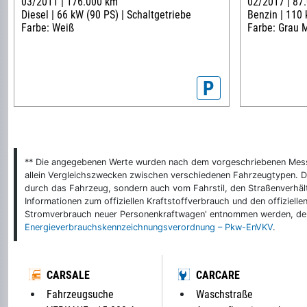
03/2011 |
176.000 km
02/2017 |
87
Diesel |
66 kW (90 PS) |
Schaltgetriebe
Benzin |
110 
Farbe: Weiß
Farbe: Grau M
P
** Die angegebenen Werte wurden nach dem vorgeschriebenen Messver
allein Vergleichszwecken zwischen verschiedenen Fahrzeugtypen. De
durch das Fahrzeug, sondern auch vom Fahrstil, den Straßenverhält
Informationen zum offiziellen Kraftstoffverbrauch und den offizie
Stromverbrauch neuer Personenkraftwagen' entnommen werden, der 
Energieverbrauchskennzeichnungsverordnung – Pkw-EnVKV
.
CARSALE
CARCARE
Fahrzeugsuche
Waschstraße