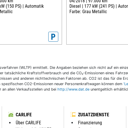
.000 km
04/2018 |
97.000 km
kW (150 PS) |
Automatik
Diesel |
177 kW (241 PS) |
Auto
etallic
Farbe: Grau Metallic
P
fahren (WLTP) ermittelt. Die Angaben beziehen sich nicht auf ein einzel
r tatsächliche Kraftstoffverbrauch und die CO₂-Emissionen eines Fahrzeu
nissen und anderen nichttechnischen Faktoren ab. CO2 ist das für die E
llen spezifischen CO2-Emissionen neuer Personenkraftwagen können dem
'L
an allen Verkaufsstellen und bei
http://www.dat.de
unentgeltlich erhältli
CARLIFE
ZUSATZDIENSTE
Über CARLIFE
Finanzierung