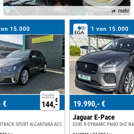
mehr
von 15.000
1 von 15.000
Finanzierung
monatlich ab
€
- €
19.990,- €
144,-
Jaguar E-Pace
ORTBACK SPORT ALCANTARA ACC PDC
D240 R-DYNAMIC PANO SHZ NA