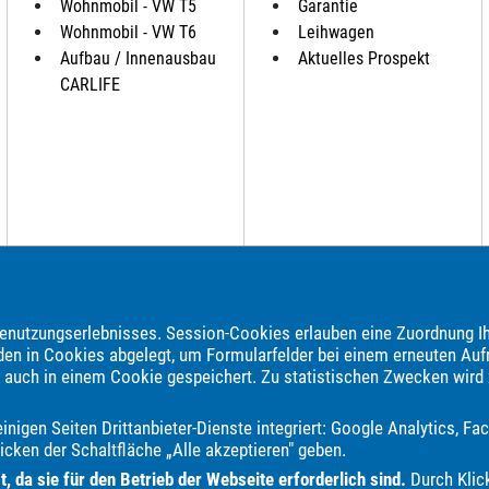
Wohnmobil - VW T5
Garantie
Wohnmobil - VW T6
Leihwagen
Aufbau / Innenausbau
Aktuelles Prospekt
CARLIFE
nutzungserlebnisses. Session-Cookies erlauben eine Zuordnung Ih
brauchtwagen, Jahreswagen und Neuwagen folgender Automarken an:
den in Cookies abgelegt, um Formularfelder bei einem erneuten Auf
e auch in einem Cookie gespeichert. Zu statistischen Zwecken wird
BMW
Bentley
Borgward
Bürstner
CS Reisemobile
Carado
r
Dodge
Elnagh
Etrusco
Eura Mobil
Fiat
Fleurette
Fo
nigen Seiten Drittanbieter-Dienste integriert: Google Analytics, 
tineo
Jaguar
Jeep
KGM
Kia
Knaus
LMC
Lada
Land
icken der Schaltfläche „Alle akzeptieren" geben.
Mooveo
Multicar
Nissan
Opel
Peugeot
Plymouth
Pol
 da sie für den Betrieb der Webseite erforderlich sind.
Durch Klick
rex
Tesla
Toyota
Volkswagen
Volvo
Weinsberg
e.GO