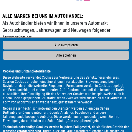
ALLE MARKEN BEI UNS IM AUTOHANDEL:
Als Autohändler bieten wir Ihnen in unserem Automarkt
Gebrauchtwagen, Jahreswagen und Neuwagen folgender
Automarken an:
Alle akzeptieren
ALPINA
Abarth
Adria
Aixam
Alfa Romeo
Audi
BMW
Bentley
Borgward
Bürstner
CS Reisemobile
Carado
Alle ablehnen
Carthago
Chausson
Chevrolet
Citroën
Corvette
Cupra
DAF
DFSK
DS Automobiles
Dacia
Dehler
Dodge
Cookies und Drittanbieterdienste
Elnagh
Etrusco
Eura Mobil
Fiat
Fleurette
Ford
GWM
Diese Webseite verwendet Cookies zur Verbesserung des Benutzungserlebnisses.
Session-Cookies erlauben eine Zuordnung Ihrer aktuellen Browsersitzung beim
Genesis
HYMER / ERIBA / HYMERCAR
Harley-Davidson
Navigieren durch die Webseite. Eingaben in Formularen werden in Cookies abgelegt,
um Formularfelder bei einem erneuten Aufruf automatisch mit den bekannten Daten
Hobby
Honda
Hyundai
Infiniti
Itineo
Jaguar
Jeep
auszufüllen. Ihre Einwilligung für das Setzen der Cookies wird beispielsweise auch in
KGM
Kia
Knaus
LMC
Lada
Land Rover
Lexus
einem Cookie gespeichert. Zu statistischen Zwecken wird zusätzlich die IP-Adresse in
Form von anonymisierten Webseitenzugriffszählern verwendet.
MAN
MF
MG
MINI
Malibu
Maserati
Maxus
Mazda
Neben diesen technisch notwendigen Diensten werden auf einigen Seiten
Mercedes-Benz
Mitsubishi
Mooveo
Multicar
Nissan
Drittanbieter-Dienste integriert: Google Analytics, Facebook und andere
fahrzeughandelbezogene Anbieter. Diese werden nur eingebunden, wenn Sie Ihre
Opel
Peugeot
Plymouth
Polestar
Porsche
Pössl
Einwilligung durch Klicken der Schaltfläche „Alle akzeptieren" geben.
Renault
Royal Alloy
Seat
Skoda
Smart
Ssangyong
Technisch notwendige Cookies werden in jedem Fall gesetzt, da sie für den Betrieb der
Webseite erforderlich sind.
Durch Klick auf „Alle akzeptieren" erteilen Sie zusätzlich