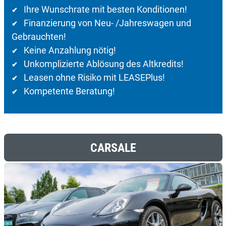
Ihre Wunschrate mit besten Konditionen!
✔
Finanzierung von Neu- /Jahreswagen und
✔
Gebrauchten!
Keine Anzahlung nötig!
✔
Unkomplizierte Ablösung des Altkredits!
✔
Leasen ohne Risiko mit LEASEPlus!
✔
Kompetente Beratung!
✔
CARSALE