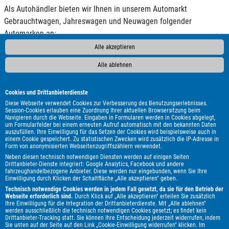
Als Autohändler bieten wir Ihnen in unserem Automarkt
Gebrauchtwagen, Jahreswagen und Neuwagen folgender
Automarken an:
Alle akzeptieren
ALPINA
Abarth
Adria
Aixam
Alfa Romeo
Audi
BMW
Alle ablehnen
Bentley
Borgward
Bürstner
CS Reisemobile
Carado
Carthago
Chausson
Chevrolet
Citroën
Corvette
Cupra
DAF
DFSK
DS Automobiles
Dacia
Dehler
Dodge
Cookies und Drittanbieterdienste
Elnagh
Etrusco
Eura Mobil
Fiat
Fleurette
Ford
GWM
Diese Webseite verwendet Cookies zur Verbesserung des Benutzungserlebnisses.
Session-Cookies erlauben eine Zuordnung Ihrer aktuellen Browsersitzung beim
Genesis
HYMER / ERIBA / HYMERCAR
Harley-Davidson
Navigieren durch die Webseite. Eingaben in Formularen werden in Cookies abgelegt,
um Formularfelder bei einem erneuten Aufruf automatisch mit den bekannten Daten
Hobby
Honda
Hyundai
Infiniti
Itineo
Jaguar
Jeep
auszufüllen. Ihre Einwilligung für das Setzen der Cookies wird beispielsweise auch in
KGM
Kia
Knaus
LMC
Lada
Land Rover
Lexus
einem Cookie gespeichert. Zu statistischen Zwecken wird zusätzlich die IP-Adresse in
Form von anonymisierten Webseitenzugriffszählern verwendet.
MAN
MF
MG
MINI
Malibu
Maserati
Maxus
Mazda
Neben diesen technisch notwendigen Diensten werden auf einigen Seiten
Mercedes-Benz
Mitsubishi
Mooveo
Multicar
Nissan
Drittanbieter-Dienste integriert: Google Analytics, Facebook und andere
fahrzeughandelbezogene Anbieter. Diese werden nur eingebunden, wenn Sie Ihre
Opel
Peugeot
Plymouth
Polestar
Porsche
Pössl
Einwilligung durch Klicken der Schaltfläche „Alle akzeptieren" geben.
Renault
Royal Alloy
Seat
Skoda
Smart
Ssangyong
Technisch notwendige Cookies werden in jedem Fall gesetzt, da sie für den Betrieb der
Webseite erforderlich sind.
Durch Klick auf „Alle akzeptieren" erteilen Sie zusätzlich
Subaru
Suzuki
TEC
Terex
Tesla
Toyota
Volkswagen
Ihre Einwilligung für die Integration der Drittanbieterdienste. Mit „Alle ablehnen"
werden ausschließlich die technisch notwendigen Cookies gesetzt; es findet kein
Volvo
Weinsberg
e.GO
Drittanbieter-Tracking statt. Sie können Ihre Entscheidung jederzeit widerrufen, indem
Sie unten auf der Seite auf den Link „Cookie-Einwilligung widerrufen" klicken. Im