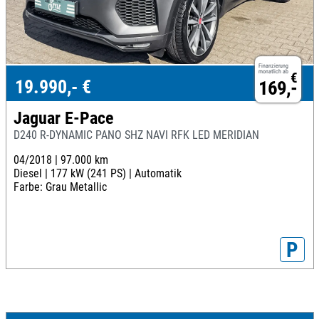
Finanzierung
monatlich ab
€
19.990,- €
169,-
Jaguar E-Pace
D240 R-DYNAMIC PANO SHZ NAVI RFK LED MERIDIAN
04/2018 |
97.000 km
Diesel |
177 kW (241 PS) |
Automatik
Farbe: Grau Metallic
P