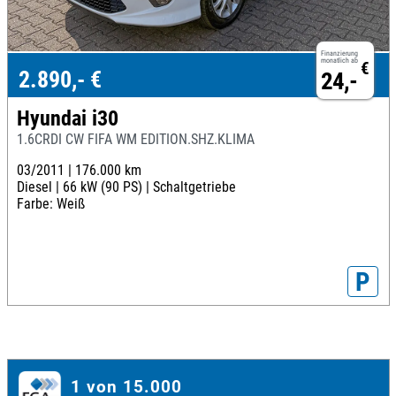
Finanzierung
monatlich ab
€
2.890,- €
24,-
Hyundai i30
1.6CRDI CW FIFA WM EDITION.SHZ.KLIMA
03/2011 |
176.000 km
Diesel |
66 kW (90 PS) |
Schaltgetriebe
Farbe: Weiß
P
1 von 15.000