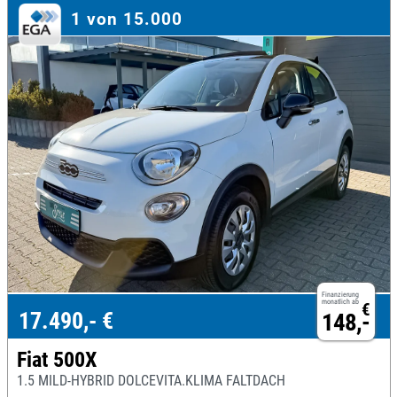
1 von 15.000
Finanzierung
monatlich ab
€
17.490,- €
148,-
Fiat 500X
1.5 MILD-HYBRID DOLCEVITA.KLIMA FALTDACH